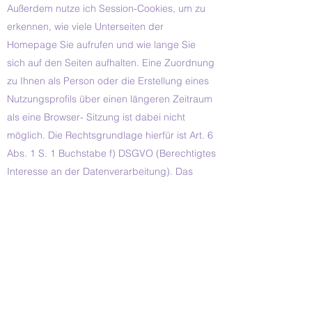
Außerdem nutze ich Session-Cookies, um zu
erkennen, wie viele Unterseiten der
Homepage Sie aufrufen und wie lange Sie
sich auf den Seiten aufhalten. Eine Zuordnung
zu Ihnen als Person oder die Erstellung eines
Nutzungsprofils über einen längeren Zeitraum
als eine Browser- Sitzung ist dabei nicht
möglich. Die Rechtsgrundlage hierfür ist Art. 6
Abs. 1 S. 1 Buchstabe f) DSGVO (Berechtigtes
Interesse an der Datenverarbeitung). Das
berechtigte Interesse ergibt sich aus meinem
Bedarf, Ihnen eine nutzerfreundliche Webseite
anbieten zu können, sowie aus meinem
Bedarf
an einer anonymen Auswertung des
Nutzungsverhaltens auf meiner Webseite zur
nutzerorientierten Verbesserung meines
Online-Angebots.