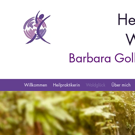
He
W
Barbara Goll
Willkommen
Heilpraktikerin
Waldglück
Über mich